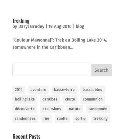
Trekking
by
Daryl Brudey
|
19 Aug 2016
|
blog
“Couleur Mawonnaj”: Trek au Boiling Lake 2014,
somewhere in the Caribbean…
2014
aventure
basse-terre
bassin bleu
boiling lake
caraibes
chute
communion
découverte
excursions
nature
randonnée
randonnées
rue
ruelle
sortie
trekking
Recent Posts