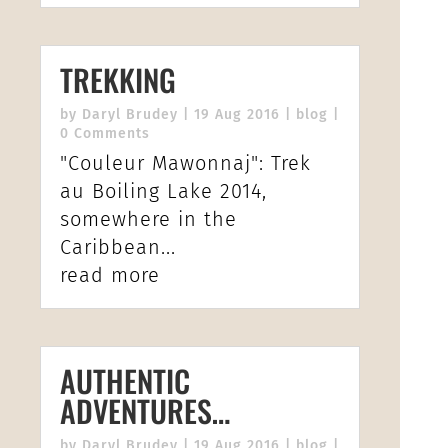
TREKKING
by
Daryl Brudey
|
19 Aug 2016
|
blog
|
0 Comments
"Couleur Mawonnaj": Trek
au Boiling Lake 2014,
somewhere in the
Caribbean...
read more
AUTHENTIC
ADVENTURES…
by
Daryl Brudey
|
19 Aug 2016
|
blog
|