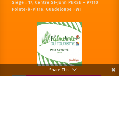
Siège :
17, Centre St-John PERSE – 97110
Pointe-à-Pitre, Guadeloupe FWI
Share This