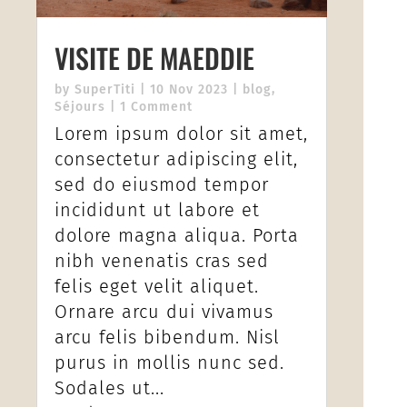
VISITE DE MAEDDIE
by
SuperTiti
|
10 Nov 2023
|
blog
,
Séjours
| 1 Comment
Lorem ipsum dolor sit amet,
consectetur adipiscing elit,
sed do eiusmod tempor
incididunt ut labore et
dolore magna aliqua. Porta
nibh venenatis cras sed
felis eget velit aliquet.
Ornare arcu dui vivamus
arcu felis bibendum. Nisl
purus in mollis nunc sed.
Sodales ut...