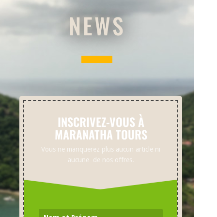
NEWS
INSCRIVEZ-VOUS À
MARANATHA TOURS
Vous ne manquerez plus aucun article ni
aucune de nos offres.